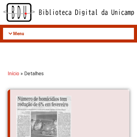
Acessar
o
conteúdo
Menu
Início
» Detalhes