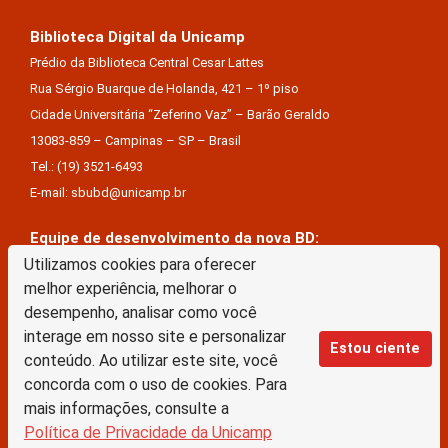
Biblioteca Digital da Unicamp
Prédio da Biblioteca Central Cesar Lattes
Rua Sérgio Buarque de Holanda, 421 – 1º piso
Cidade Universitária “Zeferino Vaz” – Barão Geraldo
13083-859 – Campinas – SP – Brasil
Tel.: (19) 3521-6493
E-mail: sbubd@unicamp.br
Equipe de desenvolvimento da nova BD:
Utilizamos cookies para oferecer
Keite Aparecida Duarte
melhor experiência, melhorar o
Márcio Vinícius De Jesus Almeida
desempenho, analisar como você
Saul Victor De Castro E Silva
interage em nosso site e personalizar
Estou ciente
conteúdo. Ao utilizar este site, você
A Biblioteca Digital da Unicamp está licenciado com uma Licença Creative Commons –
concorda com o uso de cookies. Para
Atribuição Sem Derivações 4.0 Internacional
mais informações, consulte a
Política de Privacidade da Unicamp