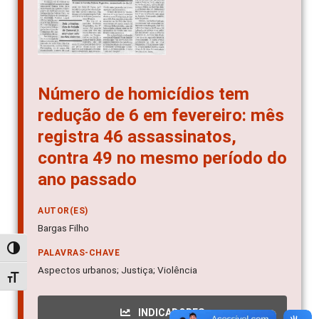
Número de homicídios tem
redução de 6 em fevereiro: mês
registra 46 assassinatos,
contra 49 no mesmo período do
ano passado
AUTOR(ES)
Bargas Filho
Alternar alto contraste
PALAVRAS-CHAVE
Aspectos urbanos; Justiça; Violência
Alternar tamanho da fonte
INDICADORES