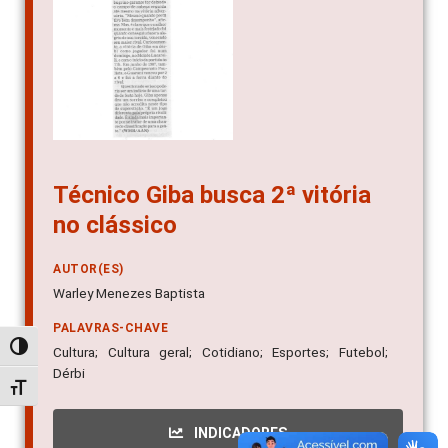
Técnico Giba busca 2ª vitória
no clássico
AUTOR(ES)
Warley Menezes Baptista
PALAVRAS-CHAVE
Alternar alto contraste
Cultura; Cultura geral; Cotidiano; Esportes; Futebol;
Dérbi
Alternar tamanho da fonte
INDICADORES