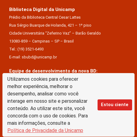
Biblioteca Digital da Unicamp
Prédio da Biblioteca Central Cesar Lattes
Rua Sérgio Buarque de Holanda, 421 – 1º piso
Cidade Universitária “Zeferino Vaz” – Barão Geraldo
13083-859 – Campinas – SP – Brasil
Tel.: (19) 3521-6493
E-mail: sbubd@unicamp.br
Equipe de desenvolvimento da nova BD:
Utilizamos cookies para oferecer
Keite Aparecida Duarte
melhor experiência, melhorar o
Márcio Vinícius De Jesus Almeida
desempenho, analisar como você
Saul Victor De Castro E Silva
interage em nosso site e personalizar
Estou ciente
conteúdo. Ao utilizar este site, você
A Biblioteca Digital da Unicamp está licenciado com uma Licença Creative Commons –
concorda com o uso de cookies. Para
Atribuição Sem Derivações 4.0 Internacional
mais informações, consulte a
Política de Privacidade da Unicamp