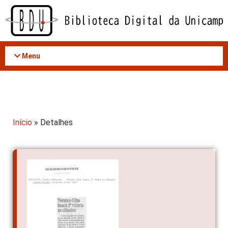
Acessar
o
conteúdo
Menu
Início
» Detalhes