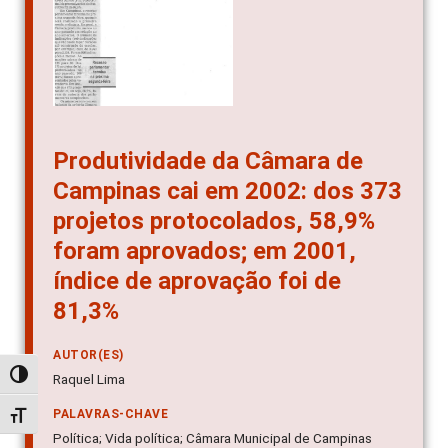
Produtividade da Câmara de
Campinas cai em 2002: dos 373
projetos protocolados, 58,9%
foram aprovados; em 2001,
índice de aprovação foi de
81,3%
AUTOR(ES)
Alternar alto contraste
Raquel Lima
PALAVRAS-CHAVE
Alternar tamanho da fonte
Política; Vida política; Câmara Municipal de Campinas