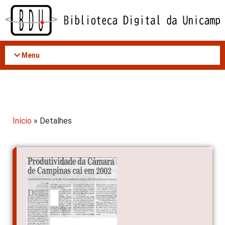
Acessar
o
conteúdo
Menu
Início
» Detalhes