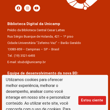
Biblioteca Digital da Unicamp
Prédio da Biblioteca Central Cesar Lattes
Rua Sérgio Buarque de Holanda, 421 – 1º piso
Cidade Universitária “Zeferino Vaz” – Barão Geraldo
13083-859 – Campinas – SP – Brasil
Tel.: (19) 3521-6493
E-mail: sbubd@unicamp.br
Equipe de desenvolvimento da nova BD:
Keite Aparecida Duarte
Utilizamos cookies para oferecer
melhor experiência, melhorar o
Márcio Vinícius De Jesus Almeida
desempenho, analisar como você
Saul Victor De Castro E Silva
interage em nosso site e personalizar
Estou ciente
conteúdo. Ao utilizar este site, você
A Biblioteca Digital da Unicamp está licenciado com uma Licença Creative Commons –
concorda com o uso de cookies. Para
Atribuição Sem Derivações 4.0 Internacional