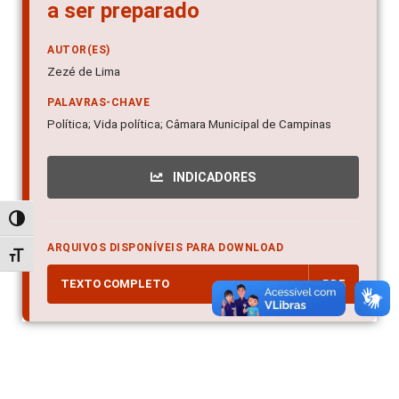
a ser preparado
AUTOR(ES)
Zezé de Lima
PALAVRAS-CHAVE
Política; Vida política; Câmara Municipal de Campinas
INDICADORES
Alternar alto contraste
ARQUIVOS DISPONÍVEIS PARA DOWNLOAD
Alternar tamanho da fonte
TEXTO COMPLETO
PDF