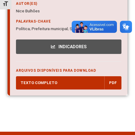
AUTOR(ES)
Alternar tamanho da fonte
Nice Bulhões
PALAVRAS-CHAVE
Política; Prefeitura municipal; Secretaria de Finanças
INDICADORES
ARQUIVOS DISPONÍVEIS PARA DOWNLOAD
TEXTO COMPLETO
PDF