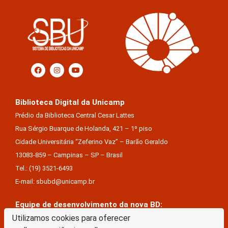
Biblioteca Digital da Unicamp
Prédio da Biblioteca Central Cesar Lattes
Rua Sérgio Buarque de Holanda, 421 – 1º piso
Cidade Universitária “Zeferino Vaz” – Barão Geraldo
13083-859 – Campinas – SP – Brasil
Tel.: (19) 3521-6493
E-mail: sbubd@unicamp.br
Equipe de desenvolvimento da nova BD:
Utilizamos cookies para oferecer
Keite Aparecida Duarte