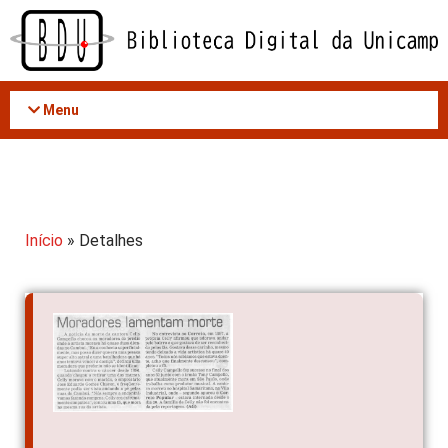
Acessar
o
conteúdo
Menu
Início
» Detalhes