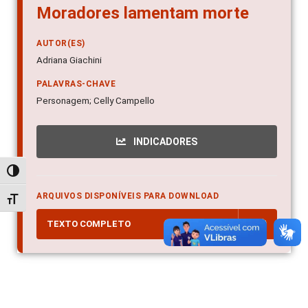
Moradores lamentam morte
AUTOR(ES)
Adriana Giachini
PALAVRAS-CHAVE
Personagem; Celly Campello
INDICADORES
Alternar alto contraste
ARQUIVOS DISPONÍVEIS PARA DOWNLOAD
Alternar tamanho da fonte
TEXTO COMPLETO
PDF