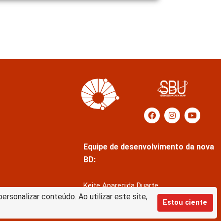
Equipe de desenvolvimento da nova
BD:
Keite Aparecida Duarte
rsonalizar conteúdo. Ao utilizar este site,
Márcio Vinícius de Jesus Almeida
Estou ciente
Saul Victor de Castro e Silva