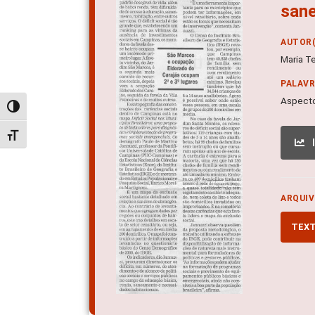
san
AUTOR(
Maria T
PALAV
Aspecto
Alternar alto contraste
Alternar tamanho da fonte
ARQUIV
TEX