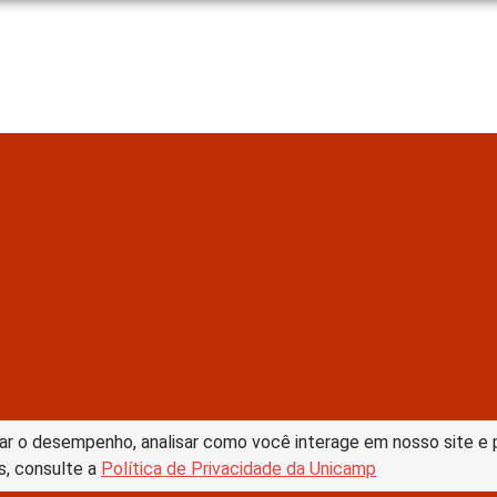
tive Commons –
ar o desempenho, analisar como você interage em nosso site e pe
s, consulte a
Política de Privacidade da Unicamp