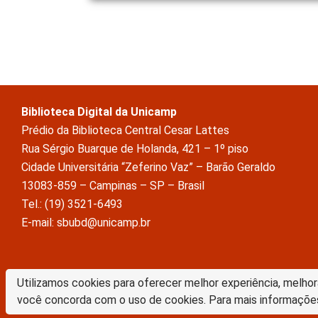
Biblioteca Digital da Unicamp
Prédio da Biblioteca Central Cesar Lattes
Rua Sérgio Buarque de Holanda, 421 – 1º piso
Cidade Universitária “Zeferino Vaz” – Barão Geraldo
13083-859 – Campinas – SP – Brasil
Tel.: (19) 3521-6493
E-mail: sbubd@unicamp.br
A Biblioteca Digital da Unicamp está licenciado com uma Licença Crea
Utilizamos cookies para oferecer melhor experiência, melhor
Atribuição Sem Derivações 4.0 Internacional
você concorda com o uso de cookies. Para mais informaçõe