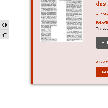
das 
AUTOR(
PALAV
Alternar alto contraste
Transpor
Alternar tamanho da fonte
ARQUIV
TEX