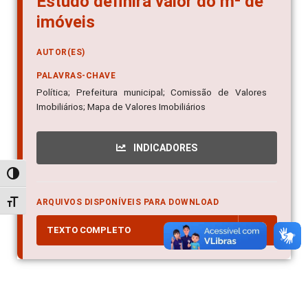
Estudo definirá valor do m² de
imóveis
AUTOR(ES)
PALAVRAS-CHAVE
Política; Prefeitura municipal; Comissão de Valores
Imobiliários; Mapa de Valores Imobiliários
INDICADORES
Alternar alto contraste
ARQUIVOS DISPONÍVEIS PARA DOWNLOAD
Alternar tamanho da fonte
TEXTO COMPLETO
PDF