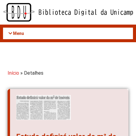
Acessar
o
conteúdo
Menu
Início
» Detalhes