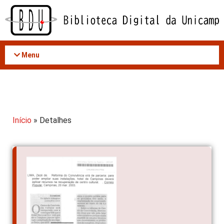
Acessar
o
conteúdo
Menu
Início
» Detalhes