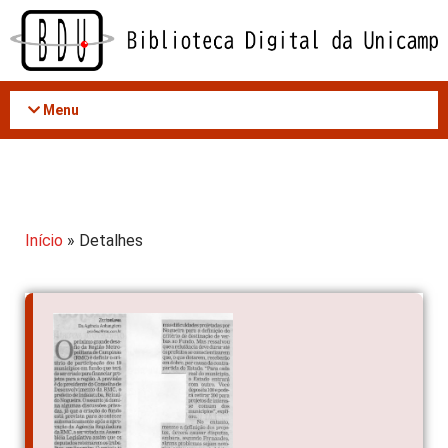
Acessar
o
conteúdo
Menu
Início
» Detalhes