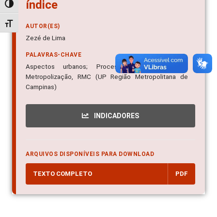
índice
Alternar alto contraste
Alternar tamanho da fonte
AUTOR(ES)
Zezé de Lima
PALAVRAS-CHAVE
Aspectos urbanos; Processos de urbanização
Metropolização, RMC (UP Região Metropolitana de
Campinas)
INDICADORES
ARQUIVOS DISPONÍVEIS PARA DOWNLOAD
TEXTO COMPLETO
PDF