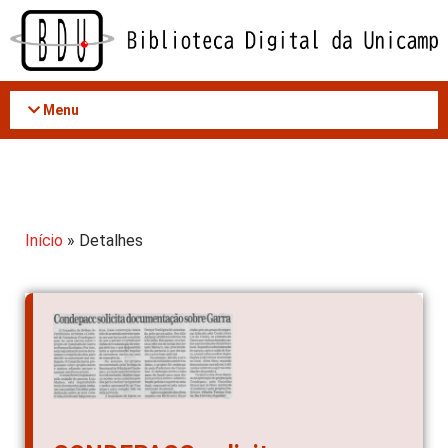
Acessar
o
conteúdo
Menu
Início
» Detalhes