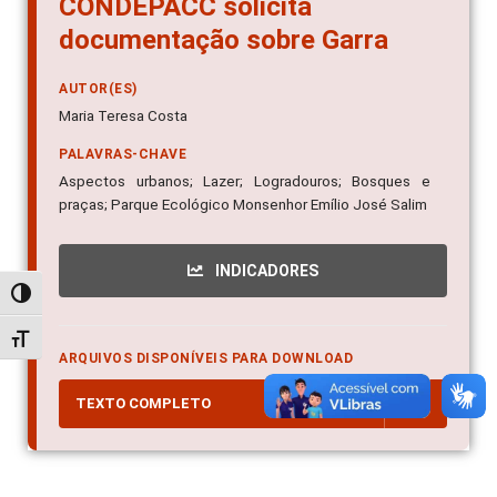
CONDEPACC solicita
documentação sobre Garra
AUTOR(ES)
Maria Teresa Costa
PALAVRAS-CHAVE
Aspectos urbanos; Lazer; Logradouros; Bosques e
praças; Parque Ecológico Monsenhor Emílio José Salim
INDICADORES
Alternar alto contraste
Alternar tamanho da fonte
ARQUIVOS DISPONÍVEIS PARA DOWNLOAD
TEXTO COMPLETO
PDF