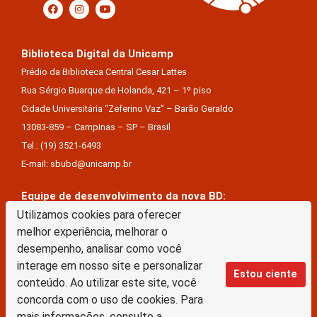
Biblioteca Digital da Unicamp
Prédio da Biblioteca Central Cesar Lattes
Rua Sérgio Buarque de Holanda, 421 – 1º piso
Cidade Universitária “Zeferino Vaz” – Barão Geraldo
13083-859 – Campinas – SP – Brasil
Tel.: (19) 3521-6493
E-mail: sbubd@unicamp.br
Equipe de desenvolvimento da nova BD:
Utilizamos cookies para oferecer
Keite Aparecida Duarte
melhor experiência, melhorar o
Márcio Vinícius De Jesus Almeida
desempenho, analisar como você
Saul Victor De Castro E Silva
interage em nosso site e personalizar
Estou ciente
conteúdo. Ao utilizar este site, você
A Biblioteca Digital da Unicamp está licenciado com uma Licença Creative Commons –
concorda com o uso de cookies. Para
Atribuição Sem Derivações 4.0 Internacional
mais informações, consulte a