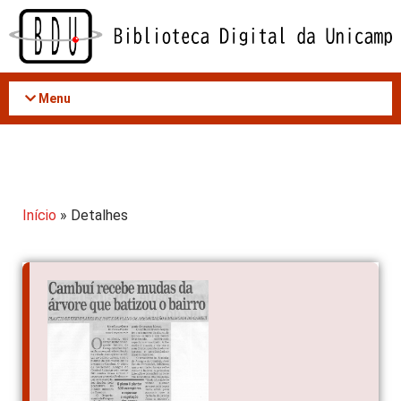
Acessar
o
conteúdo
Menu
Início
» Detalhes