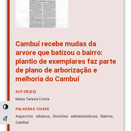
Cambuí recebe mudas da
arvore que batizou o bairro:
plantio de exemplares faz parte
de plano de arborização e
melhoria do Cambuí
AUTOR(ES)
Maria Teresa Costa
Alternar alto contraste
PALAVRAS-CHAVE
Aspectos urbanos; Divisões administrativas; Bairros;
Alternar tamanho da fonte
Cambuí