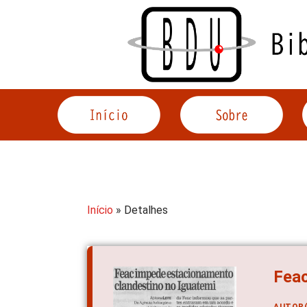
Acessar
o
conteúdo
Início
» Detalhes
Feac
AUTOR(