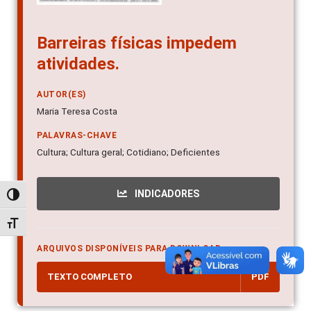
Barreiras físicas impedem
atividades.
AUTOR(ES)
Maria Teresa Costa
PALAVRAS-CHAVE
Cultura; Cultura geral; Cotidiano; Deficientes
INDICADORES
Alternar alto contraste
Alternar tamanho da fonte
ARQUIVOS DISPONÍVEIS PARA DOWNLOAD
TEXTO COMPLETO
PDF