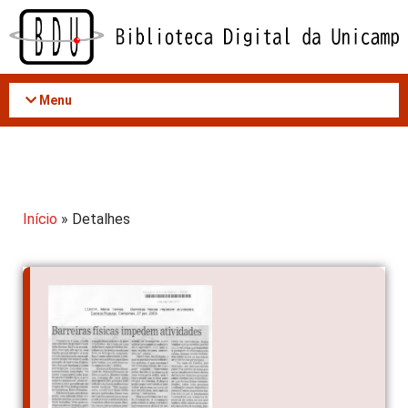
Acessar
o
conteúdo
Menu
Início
» Detalhes