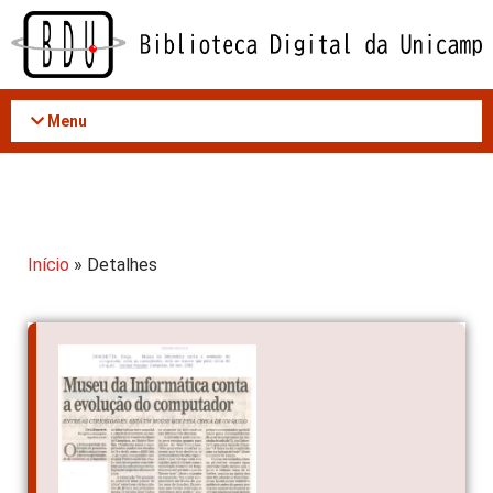
Acessar
o
conteúdo
Menu
Início
» Detalhes