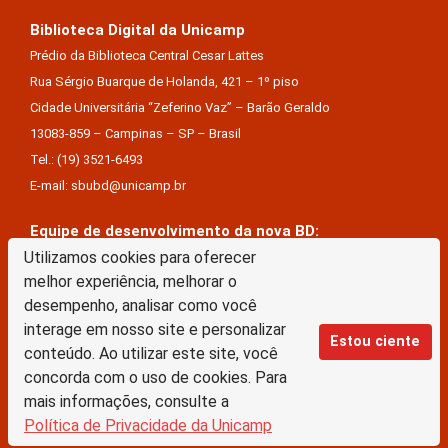
Biblioteca Digital da Unicamp
Prédio da Biblioteca Central Cesar Lattes
Rua Sérgio Buarque de Holanda, 421 – 1º piso
Cidade Universitária “Zeferino Vaz” – Barão Geraldo
13083-859 – Campinas – SP – Brasil
Tel.: (19) 3521-6493
E-mail: sbubd@unicamp.br
Equipe de desenvolvimento da nova BD:
Utilizamos cookies para oferecer
Keite Aparecida Duarte
melhor experiência, melhorar o
Márcio Vinícius De Jesus Almeida
desempenho, analisar como você
Saul Victor De Castro E Silva
interage em nosso site e personalizar
Estou ciente
conteúdo. Ao utilizar este site, você
A Biblioteca Digital da Unicamp está licenciado com uma Licença Creative Commons –
concorda com o uso de cookies. Para
Atribuição Sem Derivações 4.0 Internacional
mais informações, consulte a
Política de Privacidade da Unicamp