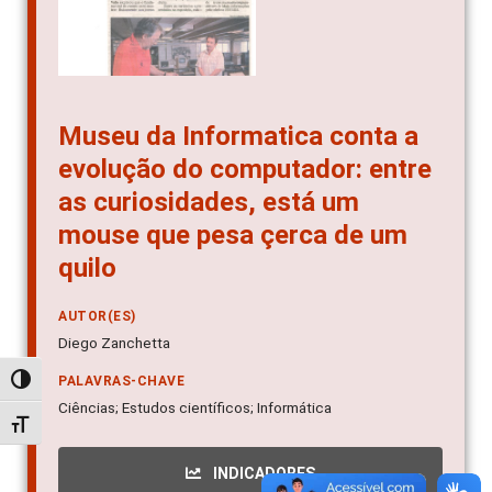
Museu da Informatica conta a
evolução do computador: entre
as curiosidades, está um
mouse que pesa çerca de um
quilo
AUTOR(ES)
Diego Zanchetta
PALAVRAS-CHAVE
Alternar alto contraste
Ciências; Estudos científicos; Informática
Alternar tamanho da fonte
INDICADORES