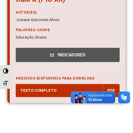
AUTOR(ES)
Josiane Giacomini Alves
PALAVRAS-CHAVE
Educação; Ensino
INDICADORES
Alternar alto contraste
ARQUIVOS DISPONÍVEIS PARA DOWNLOAD
Alternar tamanho da fonte
TEXTO COMPLETO
PDF