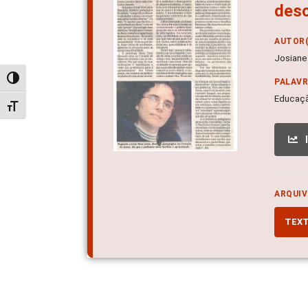
des
AUTOR(
Josiane
Alternar alto contraste
PALAV
Educaçã
Alternar tamanho da fonte
ARQUIV
TEX