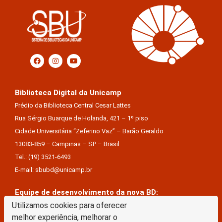
Biblioteca Digital da Unicamp
Prédio da Biblioteca Central Cesar Lattes
Rua Sérgio Buarque de Holanda, 421 – 1º piso
Cidade Universitária “Zeferino Vaz” – Barão Geraldo
13083-859 – Campinas – SP – Brasil
Tel.: (19) 3521-6493
E-mail: sbubd@unicamp.br
Equipe de desenvolvimento da nova BD:
Keite Aparecida Duarte
Utilizamos cookies para oferecer
melhor experiência, melhorar o
Márcio Vinícius De Jesus Almeida