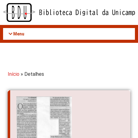
Acessar
o
conteúdo
Menu
Início
» Detalhes