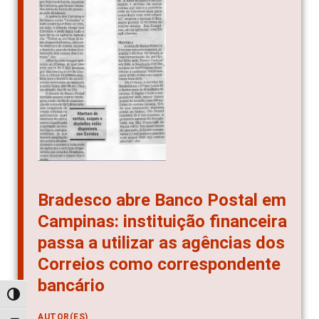
Bradesco abre Banco Postal em
Campinas: instituição financeira
passa a utilizar as agências dos
Correios como correspondente
bancário
Alternar alto contraste
AUTOR(ES)