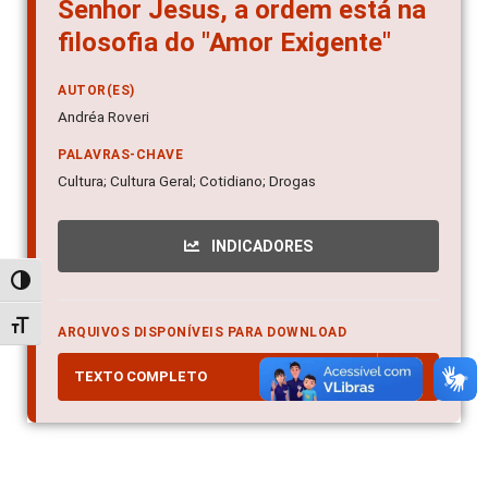
Senhor Jesus, a ordem está na
filosofia do "Amor Exigente"
AUTOR(ES)
Andréa Roveri
PALAVRAS-CHAVE
Cultura; Cultura Geral; Cotidiano; Drogas
INDICADORES
Alternar alto contraste
Alternar tamanho da fonte
ARQUIVOS DISPONÍVEIS PARA DOWNLOAD
TEXTO COMPLETO
PDF