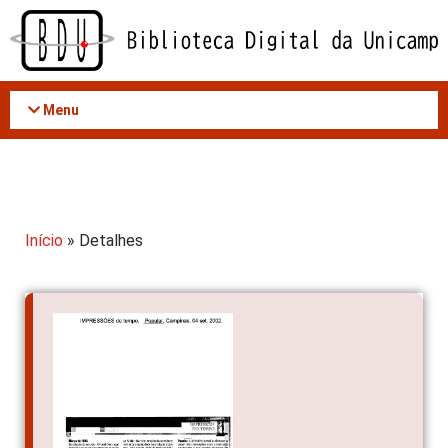
Acessar
o
conteúdo
Menu
Início
» Detalhes