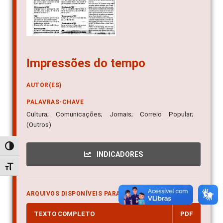
Impressões do tempo
AUTOR(ES)
PALAVRAS-CHAVE
Cultura; Comunicações; Jornais; Correio Popular;
(Outros)
Alternar alto contraste
INDICADORES
Alternar tamanho da fonte
ARQUIVOS DISPONÍVEIS PARA DOWNLOAD
TEXTO COMPLETO
PDF