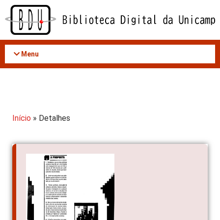
Acessar
o
conteúdo
Menu
Início
» Detalhes