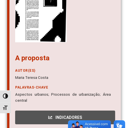
A proposta
AUTOR(ES)
Maria Teresa Costa
PALAVRAS-CHAVE
Aspectos urbanos; Processos de urbanização; Área
Alternar alto contraste
central
Alternar tamanho da fonte
INDICADORES