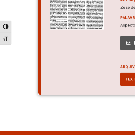
Zezé de
PALAV
Aspecto
Alternar alto contraste
Alternar tamanho da fonte
ARQUIV
TEX