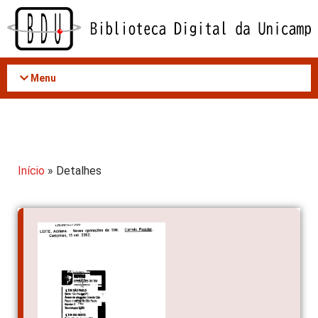
Acessar
o
conteúdo
Menu
Início
» Detalhes