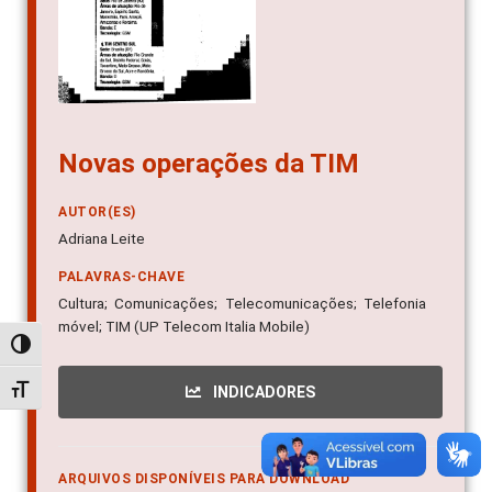
Novas operações da TIM
AUTOR(ES)
Adriana Leite
PALAVRAS-CHAVE
Cultura; Comunicações; Telecomunicações; Telefonia
móvel; TIM (UP Telecom Italia Mobile)
Alternar alto contraste
Alternar tamanho da fonte
INDICADORES
ARQUIVOS DISPONÍVEIS PARA DOWNLOAD