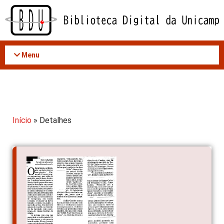
Acessar
o
conteúdo
Menu
Início
» Detalhes