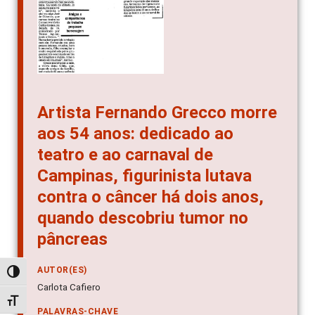
Artista Fernando Grecco morre
aos 54 anos: dedicado ao
teatro e ao carnaval de
Campinas, figurinista lutava
contra o câncer há dois anos,
quando descobriu tumor no
pâncreas
AUTOR(ES)
Alternar alto contraste
Carlota Cafiero
Alternar tamanho da fonte
PALAVRAS-CHAVE