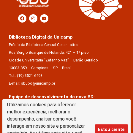
Biblioteca Digital da Unicamp
Prédio da Biblioteca Central Cesar Lattes
Rua Sérgio Buarque de Holanda, 421 – 1º piso
Cidade Universitária “Zeferino Vaz” – Barão Geraldo
13083-859 – Campinas – SP – Brasil
Tel.: (19) 3521-6493
E-mail: sbubd@unicamp.br
Equipe de desenvolvimento da nova BD:
Utilizamos cookies para oferecer
Keite Aparecida Duarte
melhor experiência, melhorar o
Márcio Vinícius De Jesus Almeida
desempenho, analisar como você
Saul Victor De Castro E Silva
interage em nosso site e personalizar
Estou ciente