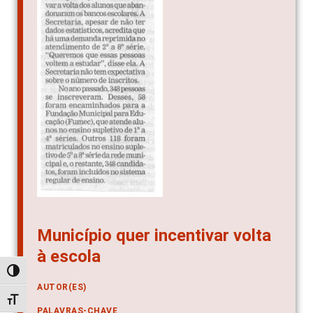
Município quer incentivar volta
à escola
Alternar alto contraste
AUTOR(ES)
Alternar tamanho da fonte
PALAVRAS-CHAVE