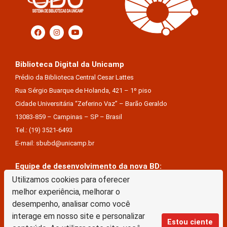
Biblioteca Digital da Unicamp
Prédio da Biblioteca Central Cesar Lattes
Rua Sérgio Buarque de Holanda, 421 – 1º piso
Cidade Universitária “Zeferino Vaz” – Barão Geraldo
13083-859 – Campinas – SP – Brasil
Tel.: (19) 3521-6493
E-mail: sbubd@unicamp.br
Equipe de desenvolvimento da nova BD:
Utilizamos cookies para oferecer
Keite Aparecida Duarte
melhor experiência, melhorar o
Márcio Vinícius De Jesus Almeida
desempenho, analisar como você
Saul Victor De Castro E Silva
interage em nosso site e personalizar
Estou ciente