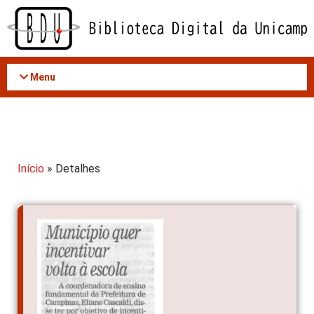
Acessar
o
conteúdo
Menu
Início
» Detalhes