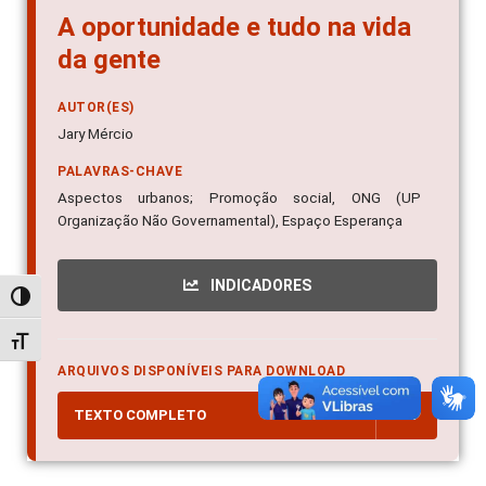
A oportunidade e tudo na vida
da gente
AUTOR(ES)
Jary Mércio
PALAVRAS-CHAVE
Aspectos urbanos; Promoção social, ONG (UP
Organização Não Governamental), Espaço Esperança
INDICADORES
Alternar alto contraste
Alternar tamanho da fonte
ARQUIVOS DISPONÍVEIS PARA DOWNLOAD
TEXTO COMPLETO
PDF