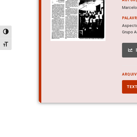
Marcelo 
PALAV
Aspecto
Grupo A
Alternar alto contraste
Alternar tamanho da fonte
ARQUIV
TEX