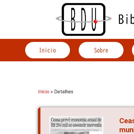
Acessar
o
conteúdo
Início
» Detalhes
Ceas
muni