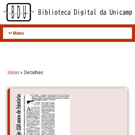
Acessar
o
conteúdo
Menu
Início
» Detalhes