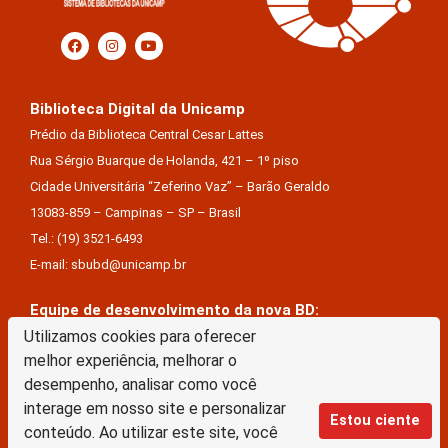
Biblioteca Digital da Unicamp
Prédio da Biblioteca Central Cesar Lattes
Rua Sérgio Buarque de Holanda, 421 – 1º piso
Cidade Universitária “Zeferino Vaz” – Barão Geraldo
13083-859 – Campinas – SP – Brasil
Tel.: (19) 3521-6493
E-mail: sbubd@unicamp.br
Equipe de desenvolvimento da nova BD:
Utilizamos cookies para oferecer
Keite Aparecida Duarte
melhor experiência, melhorar o
Márcio Vinícius De Jesus Almeida
desempenho, analisar como você
Saul Victor De Castro E Silva
interage em nosso site e personalizar
Estou ciente
conteúdo. Ao utilizar este site, você
A Biblioteca Digital da Unicamp está licenciado com uma Licença Creative Commons –