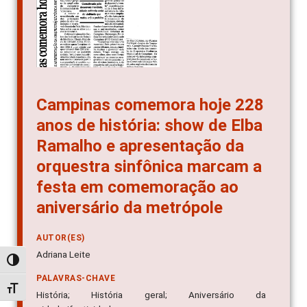
Campinas comemora hoje 228
anos de história: show de Elba
Ramalho e apresentação da
orquestra sinfônica marcam a
festa em comemoração ao
aniversário da metrópole
AUTOR(ES)
Adriana Leite
Alternar alto contraste
PALAVRAS-CHAVE
Alternar tamanho da fonte
História; História geral; Aniversário da