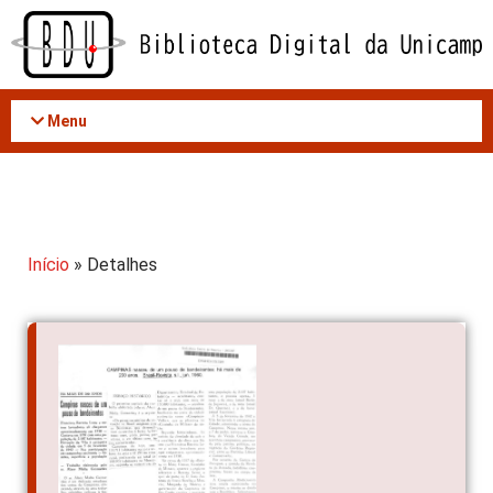
Acessar
o
conteúdo
Menu
Início
» Detalhes