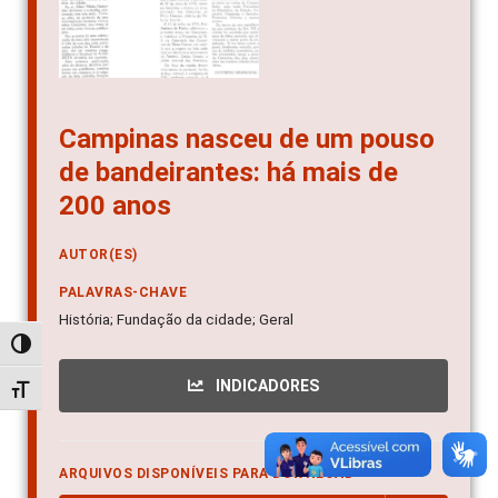
Campinas nasceu de um pouso
de bandeirantes: há mais de
200 anos
AUTOR(ES)
PALAVRAS-CHAVE
História; Fundação da cidade; Geral
Alternar alto contraste
INDICADORES
Alternar tamanho da fonte
ARQUIVOS DISPONÍVEIS PARA DOWNLOAD