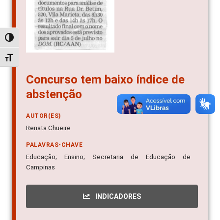
Alternar alto contraste
Alternar tamanho da fonte
Concurso tem baixo índice de
abstenção
AUTOR(ES)
Renata Chueire
PALAVRAS-CHAVE
Educação; Ensino; Secretaria de Educação de
Campinas
INDICADORES