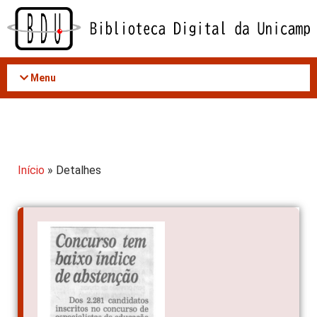
Acessar
o
conteúdo
Menu
Início
» Detalhes