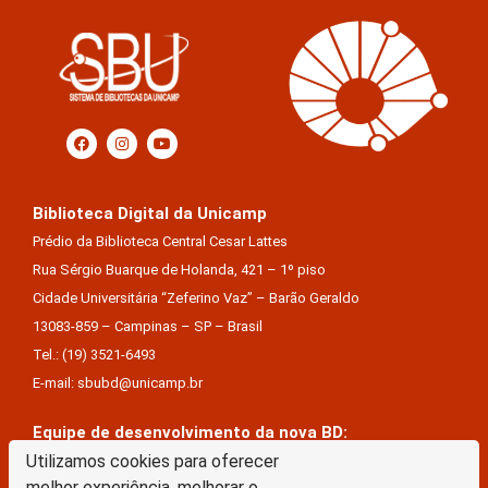
Biblioteca Digital da Unicamp
Prédio da Biblioteca Central Cesar Lattes
Rua Sérgio Buarque de Holanda, 421 – 1º piso
Cidade Universitária “Zeferino Vaz” – Barão Geraldo
13083-859 – Campinas – SP – Brasil
Tel.: (19) 3521-6493
E-mail: sbubd@unicamp.br
Equipe de desenvolvimento da nova BD:
Keite Aparecida Duarte
Utilizamos cookies para oferecer
melhor experiência, melhorar o
Márcio Vinícius De Jesus Almeida