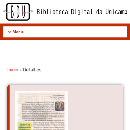
Acessar
o
conteúdo
Menu
Início
» Detalhes