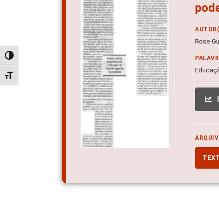
pode
AUTOR(
Rose Gu
Alternar alto contraste
PALAV
Educaçã
Alternar tamanho da fonte
ARQUIV
TEX