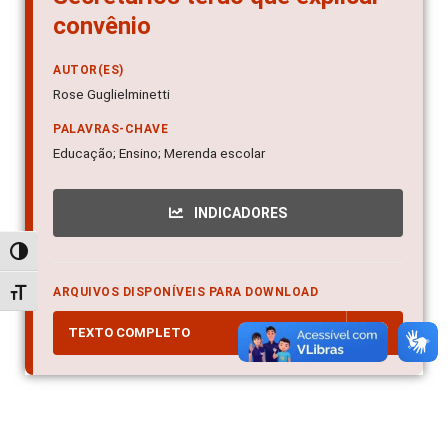
convênio
AUTOR(ES)
Rose Guglielminetti
PALAVRAS-CHAVE
Educação; Ensino; Merenda escolar
INDICADORES
Alternar alto contraste
ARQUIVOS DISPONÍVEIS PARA DOWNLOAD
Alternar tamanho da fonte
TEXTO COMPLETO
PDF