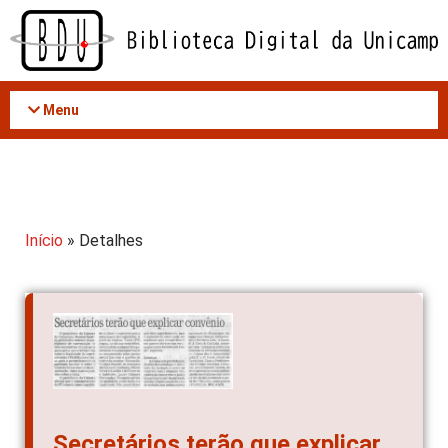
Acessar
o
conteúdo
Menu
Início
» Detalhes
Secretários terão que explicar