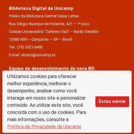
Biblioteca Digital da Unicamp
Prédio da Biblioteca Central Cesar Lattes
Rua Sérgio Buarque de Holanda, 421 – 1º piso
Cidade Universitária “Zeferino Vaz” – Barão Geraldo
13083-859 – Campinas – SP – Brasil
Tel.: (19) 3521-6493
E-mail: sbubd@unicamp.br
Equipe de desenvolvimento da nova BD:
Keite Aparecida Duarte
Utilizamos cookies para oferecer
melhor experiência, melhorar o
Márcio Vinícius De Jesus Almeida
desempenho, analisar como você
Saul Victor De Castro E Silva
interage em nosso site e personalizar
Estou ciente
conteúdo. Ao utilizar este site, você
A Biblioteca Digital da Unicamp está licenciado com uma Licença Creative Commons –
concorda com o uso de cookies. Para
Atribuição Sem Derivações 4.0 Internacional
mais informações, consulte a
Política de Privacidade da Unicamp