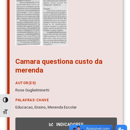
Camara questiona custo da
merenda
AUTOR(ES)
Rose Guglielminetti
PALAVRAS-CHAVE
Alternar alto contraste
Educacao, Ensino, Merenda Escolar
Alternar tamanho da fonte
INDICADORES