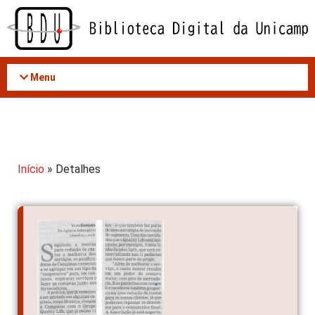
Acessar
o
conteúdo
Menu
Início
» Detalhes