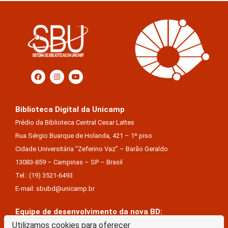
Biblioteca Digital da Unicamp
Prédio da Biblioteca Central Cesar Lattes
Rua Sérgio Buarque de Holanda, 421 – 1º piso
Cidade Universitária “Zeferino Vaz” – Barão Geraldo
13083-859 – Campinas – SP – Brasil
Tel.: (19) 3521-6493
E-mail: sbubd@unicamp.br
Equipe de desenvolvimento da nova BD:
Keite Aparecida Duarte
Utilizamos cookies para oferecer