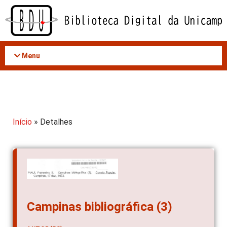
Acessar
o
conteúdo
Menu
Início
» Detalhes
Campinas bibliográfica (3)