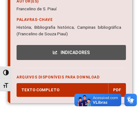
AUTOR(ES)
Francelino de S. Piauí
PALAVRAS-CHAVE
História; Bibliografia histórica; Campinas bibliográfica
(Francelino de Souza Piauí)
INDICADORES
Alternar alto contraste
ARQUIVOS DISPONÍVEIS PARA DOWNLOAD
Alternar tamanho da fonte
TEXTO COMPLETO
PDF