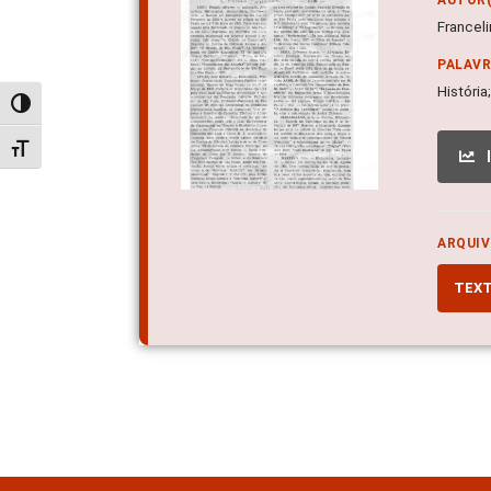
Franceli
PALAV
História
Alternar alto contraste
Alternar tamanho da fonte
ARQUIV
TEX