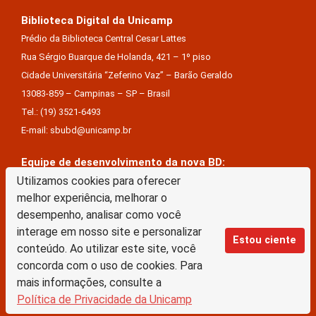
Biblioteca Digital da Unicamp
Prédio da Biblioteca Central Cesar Lattes
Rua Sérgio Buarque de Holanda, 421 – 1º piso
Cidade Universitária “Zeferino Vaz” – Barão Geraldo
13083-859 – Campinas – SP – Brasil
Tel.: (19) 3521-6493
E-mail: sbubd@unicamp.br
Equipe de desenvolvimento da nova BD:
Keite Aparecida Duarte
Utilizamos cookies para oferecer
melhor experiência, melhorar o
Márcio Vinícius De Jesus Almeida
desempenho, analisar como você
Saul Victor De Castro E Silva
interage em nosso site e personalizar
Estou ciente
conteúdo. Ao utilizar este site, você
A Biblioteca Digital da Unicamp está licenciado com uma Licença Creative Commons –
concorda com o uso de cookies. Para
Atribuição Sem Derivações 4.0 Internacional
mais informações, consulte a
Política de Privacidade da Unicamp