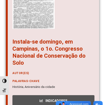
Instala-se domingo, em
Campinas, o 1o. Congresso
Nacional de Conservação do
Solo
AUTOR(ES)
PALAVRAS-CHAVE
Alternar alto contraste
História; Aniversário da cidade
Alternar tamanho da fonte
INDICADORES