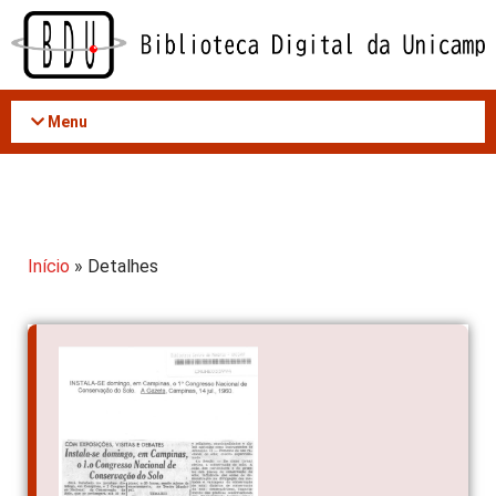
Acessar
o
conteúdo
Menu
Início
» Detalhes