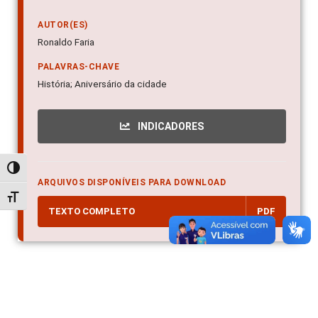
AUTOR(ES)
Ronaldo Faria
PALAVRAS-CHAVE
História; Aniversário da cidade
INDICADORES
Alternar alto contraste
ARQUIVOS DISPONÍVEIS PARA DOWNLOAD
Alternar tamanho da fonte
TEXTO COMPLETO
PDF