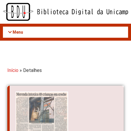
Acessar
o
conteúdo
Menu
Início
» Detalhes