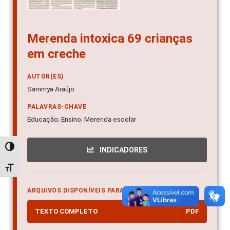
Merenda intoxica 69 crianças
em creche
AUTOR(ES)
Sammya Araújo
PALAVRAS-CHAVE
Educação; Ensino; Merenda escolar
Alternar alto contraste
INDICADORES
Alternar tamanho da fonte
ARQUIVOS DISPONÍVEIS PARA DOWNLOAD
TEXTO COMPLETO
PDF