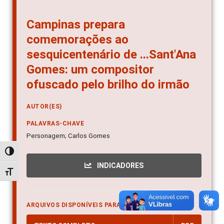
Campinas prepara
comemorações ao
sesquicentenário de ...Sant'Ana
Gomes: um compositor
ofuscado pelo brilho do irmão
AUTOR(ES)
PALAVRAS-CHAVE
Personagem; Carlos Gomes
Alternar alto contraste
INDICADORES
Alternar tamanho da fonte
ARQUIVOS DISPONÍVEIS PARA DOWNLOAD