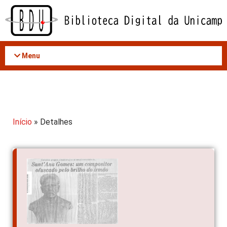
Acessar
o
conteúdo
Menu
Início
» Detalhes