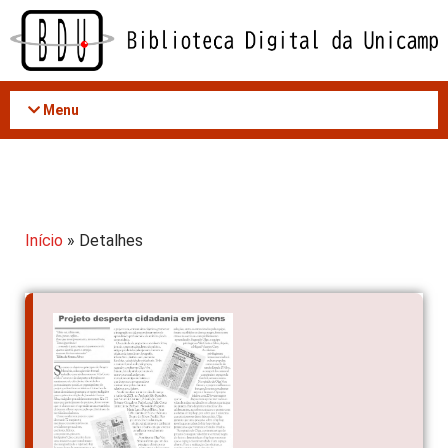
Acessar
o
conteúdo
Menu
Início
» Detalhes