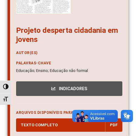
Projeto desperta cidadania em
jovens
AUTOR(ES)
PALAVRAS-CHAVE
Educação; Ensino; Educação não formal
Alternar alto contraste
INDICADORES
Alternar tamanho da fonte
ARQUIVOS DISPONÍVEIS PARA DOWNLOAD
TEXTO COMPLETO
PDF