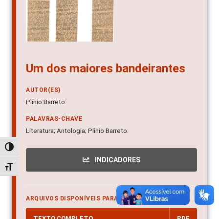
Um dos maiores bandeirantes
AUTOR(ES)
Plínio Barreto
PALAVRAS-CHAVE
Literatura; Antologia; Plínio Barreto.
Alternar alto contraste
INDICADORES
Alternar tamanho da fonte
ARQUIVOS DISPONÍVEIS PARA DOWNLOAD
TEXTO COMPLETO
PDF