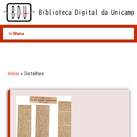
Acessar
o
conteúdo
Menu
Início
» Detalhes