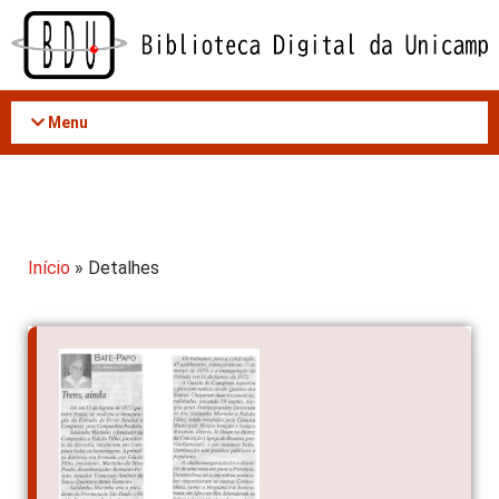
Acessar
o
conteúdo
Menu
Início
» Detalhes