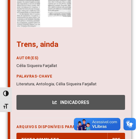
Trens, ainda
AUTOR(ES)
Célia Siqueira Farjallat
PALAVRAS-CHAVE
Literatura; Antologia; Célia Siqueira Farjallat
Alternar alto contraste
INDICADORES
Alternar tamanho da fonte
ARQUIVOS DISPONÍVEIS PARA DOWNLOAD