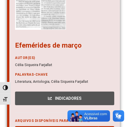
Efemérides de março
AUTOR(ES)
Célia Siqueira Farjallat
PALAVRAS-CHAVE
Literatura; Antologia; Célia Siqueira Farjallat
Alternar alto contraste
INDICADORES
Alternar tamanho da fonte
ARQUIVOS DISPONÍVEIS PARA DOWNLOAD