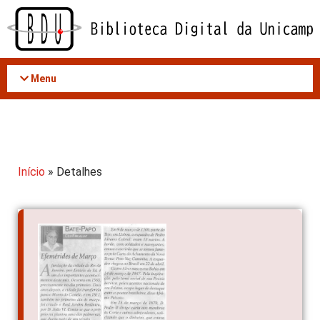
Acessar
o
conteúdo
Menu
Início
» Detalhes