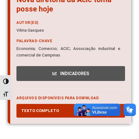
posse hoje
AUTOR(ES)
Vilma Gasques
PALAVRAS-CHAVE
Economia; Comercio; ACIC; Associação industrial e
comercial de Campinas
INDICADORES
Alternar alto contraste
Alternar tamanho da fonte
ARQUIVOS DISPONÍVEIS PARA DOWNLOAD
TEXTO COMPLETO
PDF