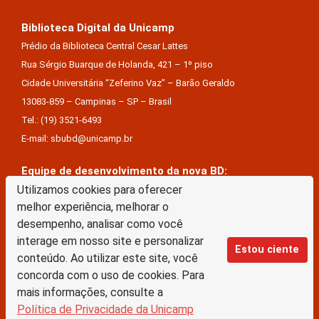
Biblioteca Digital da Unicamp
Prédio da Biblioteca Central Cesar Lattes
Rua Sérgio Buarque de Holanda, 421 – 1º piso
Cidade Universitária “Zeferino Vaz” – Barão Geraldo
13083-859 – Campinas – SP – Brasil
Tel.: (19) 3521-6493
E-mail: sbubd@unicamp.br
Equipe de desenvolvimento da nova BD:
Utilizamos cookies para oferecer
Keite Aparecida Duarte
melhor experiência, melhorar o
Márcio Vinícius De Jesus Almeida
desempenho, analisar como você
Saul Victor De Castro E Silva
interage em nosso site e personalizar
Estou ciente
conteúdo. Ao utilizar este site, você
A Biblioteca Digital da Unicamp está licenciado com uma Licença Creative Commons –
concorda com o uso de cookies. Para
Atribuição Sem Derivações 4.0 Internacional
mais informações, consulte a
Política de Privacidade da Unicamp