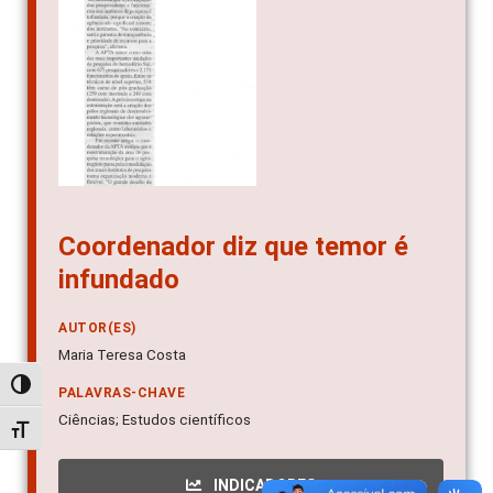
Coordenador diz que temor é
infundado
AUTOR(ES)
Maria Teresa Costa
Alternar alto contraste
PALAVRAS-CHAVE
Ciências; Estudos científicos
Alternar tamanho da fonte
INDICADORES