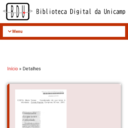
Acessar
o
conteúdo
Menu
Início
» Detalhes