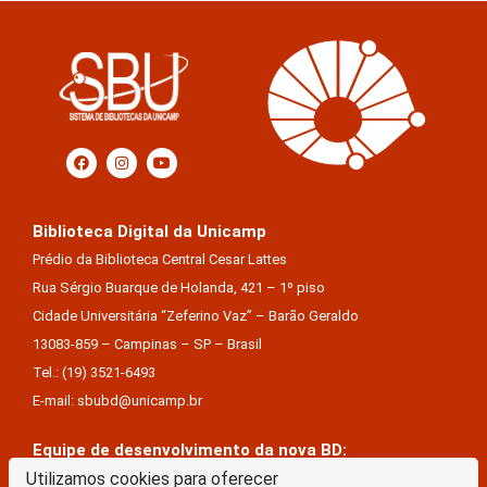
Biblioteca Digital da Unicamp
Prédio da Biblioteca Central Cesar Lattes
Rua Sérgio Buarque de Holanda, 421 – 1º piso
Cidade Universitária “Zeferino Vaz” – Barão Geraldo
13083-859 – Campinas – SP – Brasil
Tel.: (19) 3521-6493
E-mail: sbubd@unicamp.br
Equipe de desenvolvimento da nova BD:
Utilizamos cookies para oferecer
Keite Aparecida Duarte