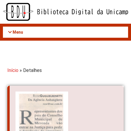
Acessar
o
conteúdo
Menu
Início
» Detalhes