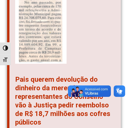
Alternar alto contraste
Alternar tamanho da fonte
Pais querem devolução do
dinheiro da merenda:
representantes do Conselho
vão à Justiça pedir reembolso
de R$ 18,7 milhões aos cofres
públicos