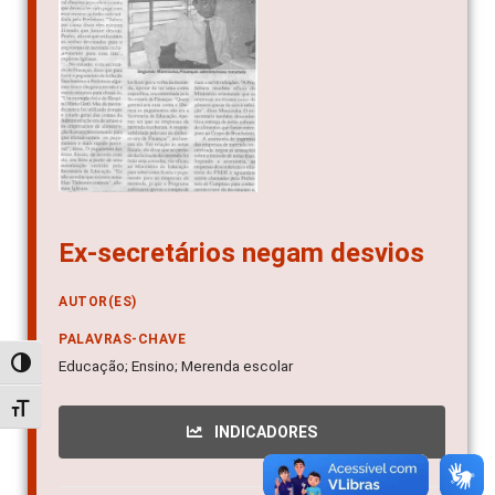
Ex-secretários negam desvios
AUTOR(ES)
PALAVRAS-CHAVE
Educação; Ensino; Merenda escolar
Alternar alto contraste
Alternar tamanho da fonte
INDICADORES