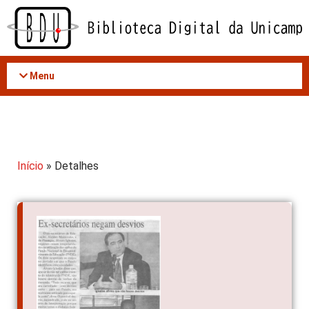
Acessar
o
conteúdo
Menu
Início
» Detalhes